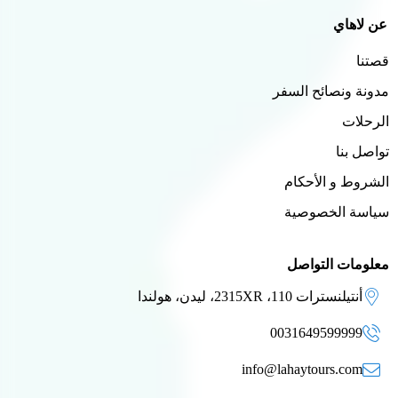
عن لاهاي
قصتنا
مدونة ونصائح السفر
الرحلات
تواصل بنا
الشروط و الأحكام
سياسة الخصوصية
معلومات التواصل
أنتيلنسترات 110، 2315XR، ليدن، هولندا
0031649599999
info@lahaytours.com