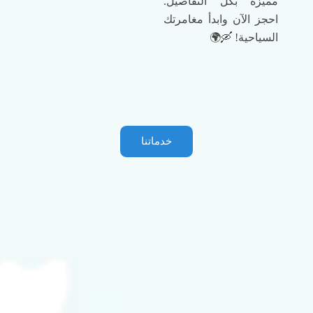
مميزة بكل التفاصيل.
احجز الآن وابدأ مغامرتك
السياحية! 🛶🌍
خدماتنا