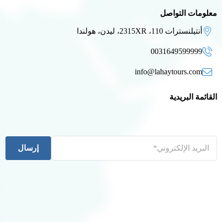
معلومات التواصل
أنتيلنسترات 110، 2315XR، ليدن، هولندا
0031649599999
info@lahaytours.com
القائمة البريدية
إرسال