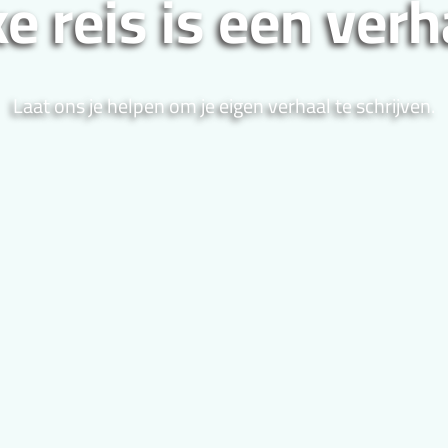
ke reis is een verh
Laat ons je helpen om je eigen verhaal te schrijven.