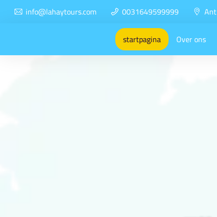
info@lahaytours.com
0031649599999
Ant
startpagina
Over ons