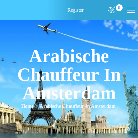
0
Register
Arabische
Chauffeur In
Amsterdam
Home
Arabische Chauffeur In Amsterdam