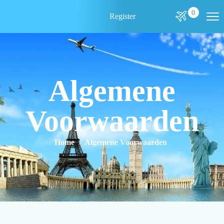
0
Register
Algemene
Voorwaarden
Home
Algemene Voorwaarden