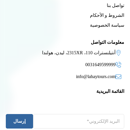
تواصل بنا
الشروط و الأحكام
سياسة الخصوصية
معلومات التواصل
أنتيلنسترات 110، 2315XR، ليدن، هولندا
0031649599999
info@lahaytours.com
القائمة البريدية
إرسال