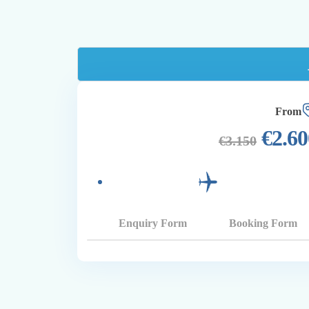
From
€
2.60
€
3.150
Enquiry Form
Booking Form