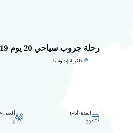
رحلة جروب سياحي 20 يوم 19 ليلة
جاكرتا، إندنوسيا
المدة (أيام)
أقصى عد
2
20