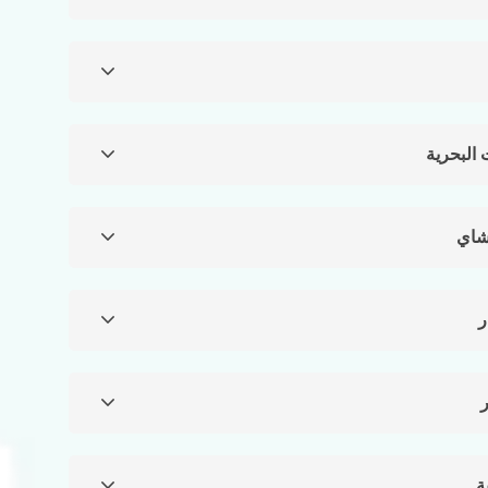
البحرية
لشاي
ر
ر
ة