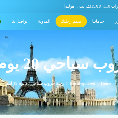
، ليدن، هولندا
ز
خدماتنا
صمم رحلتك
المدونة
تواصل بنا
احي 20 يوم 19 ليلة
Home
Uncategorized
رحلة جروب سياحي 20 يوم 19 ليلة