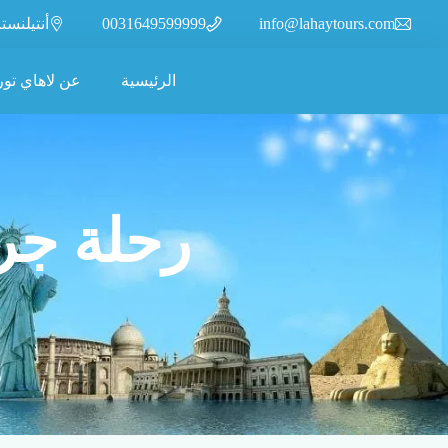
info@lahaytours.com
0031649599999
أنتيلنسترات 110، 2315XR
الرئيسية
عن لاهاي تور
رحلة جروب سي