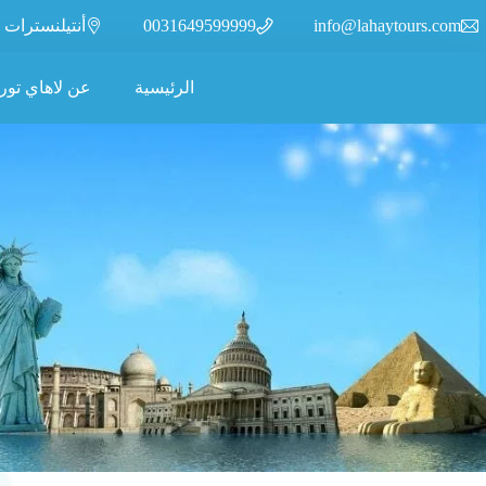
info@lahaytours.com
0031649599999
أنتيلنسترات 110، 2315XR، ليدن، هولندا
الرئيسية
عن لاهاي تور