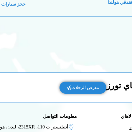
ندقي هولندا
حجز سيارات ه
ي تورز
معرض الرحلات
لاهاي
معلومات التواصل
أنتيلنسترات 110، 2315XR، ليدن، هولندا
ا