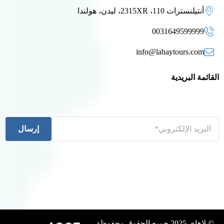
أنتيلنسترات 110، 2315XR، ليدن، هولندا
0031649599999
info@lahaytours.com
القائمة البريدية
إرسال
© لاهاي 2025 جميع الحقوق محفوظة.