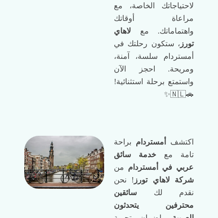
لاحتياجاتك الخاصة، مع
مراعاة أوقاتك
واهتماماتك. مع
لاهاي
تورز
، ستكون رحلتك في
أمستردام سلسة، آمنة،
ومريحة. احجز الآن
واستمتع برحلة استثنائية!
🚗🇳🇱✨
اكتشف
أمستردام
براحة
تامة مع
خدمة سائق
عربي في أمستردام
من
شركة لاهاي تورز
! نحن
نقدم لك
سائقين
محترفين يتحدثون
العربية
، لضمان تجربة