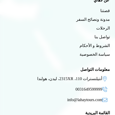
عن لاهاي
قصتنا
مدونة ونصائح السفر
الرحلات
تواصل بنا
الشروط و الأحكام
سياسة الخصوصية
معلومات التواصل
أنتيلنسترات 110، 2315XR، ليدن، هولندا
0031649599999
info@lahaytours.com
القائمة البريدية