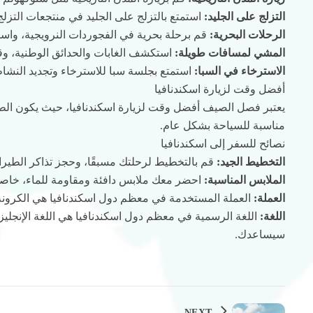
التزلج على الجليد:
استمتع بالتزلج على الجليد في منتجعات التزلج
الرحلات البحرية:
قم برحلة بحرية في الفجوردات النرويجية، واستم
المشي لمسافات طويلة:
استكشف الغابات والحدائق الوطنية، و
الاسترخاء في السبا:
استمتع بجلسة سبا للاسترخاء وتجديد النشا
أفضل وقت لزيارة اسكندنافيا
يعتبر فصل الصيف أفضل وقت لزيارة اسكندنافيا، حيث يكون الطقس
مناسبة للسياحة بشكل عام.
نصائح للسفر إلى اسكندنافيا
التخطيط الجيد:
قم بالتخطيط لرحلتك مسبقًا، وحجز تذاكر الطيران
الملابس المناسبة:
احضر معك ملابس دافئة ومقاومة للماء، خاصة 
العملة:
العملة المستخدمة في معظم دول اسكندنافيا هي الكرونة
اللغة:
اللغة الرسمية في معظم دول اسكندنافيا هي اللغة الإنجليزي
سيساعدك.
NEXT