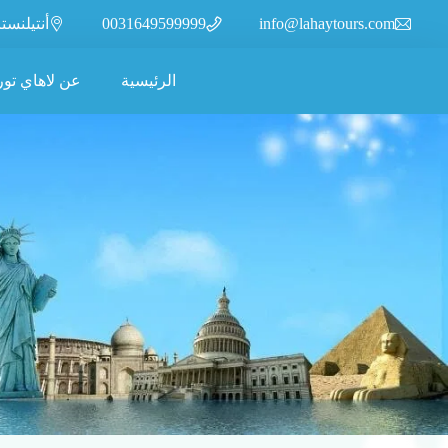
info@lahaytours.com
0031649599999
أنتيلنسترات 110، 2315XR
الرئيسية
عن لاهاي تور