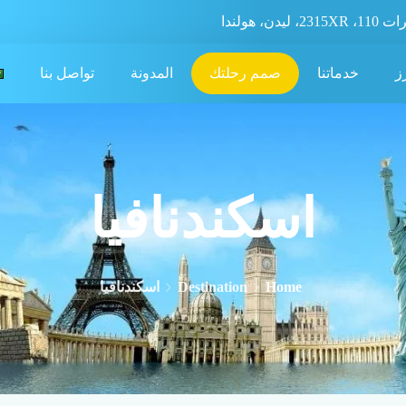
، ليدن، هولندا
ز
خدماتنا
صمم رحلتك
المدونة
تواصل بنا
اسكندنافيا
Home
Destination
اسكندنافيا