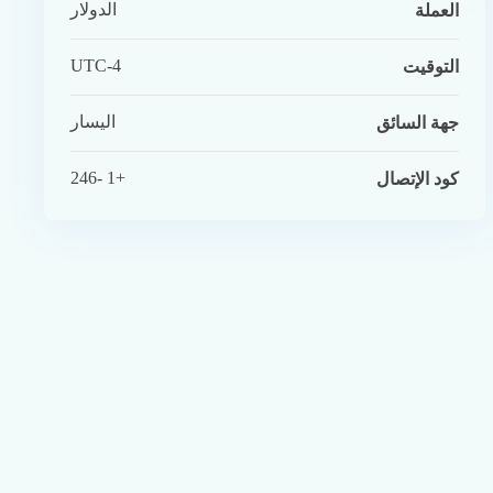
الدولار
العملة
UTC-4
التوقيت
اليسار
جهة السائق
+1 -246
كود الإتصال