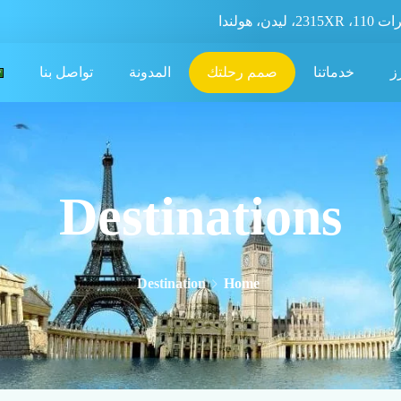
، ليدن، هولندا
ز
خدماتنا
صمم رحلتك
المدونة
تواصل بنا
Destinations
Destination
Home