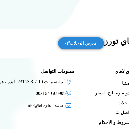
ي تورز
معرض الرحلات
 لاهاي
معلومات التواصل
أنتيلنسترات 110، 2315XR، ليدن، هولندا
تنا
ونة ونصائح السفر
0031649599999
رحلات
info@lahaytours.com
اصل بنا
شروط و الأحكام