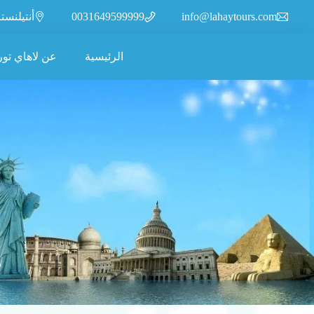
info@lahaytours.com
0031649599999
أنتيلنسترات 110، 2315XR
الرئيسية
عن لاهاي تور