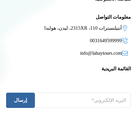
معلومات التواصل
أنتيلنسترات 110، 2315XR، ليدن، هولندا
0031649599999
info@lahaytours.com
القائمة البريدية
إرسال