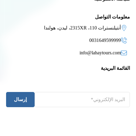
معلومات التواصل
أنتيلنسترات 110، 2315XR، ليدن، هولندا
0031649599999
info@lahaytours.com
القائمة البريدية
إرسال