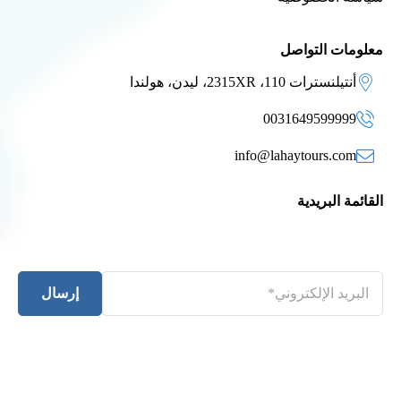
معلومات التواصل
أنتيلنسترات 110، 2315XR، ليدن، هولندا
0031649599999
info@lahaytours.com
القائمة البريدية
إرسال