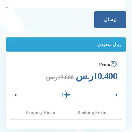
From
10.400
ر.س
12.600
ر.س
Enquiry Form
Booking Form