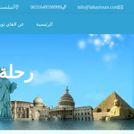
info@lahaytours.com
0031649599999
أنتيلنسترات 110، 2315XR
الرئيسية
عن لاهاي تور
رحلة عائلية 