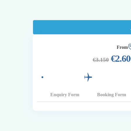
From
€
2.60
€
3.150
Enquiry Form
Booking Form