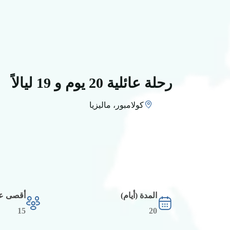
رحلة عائلية 20 يوم و 19 ليالاً
كولامبور، ماليزيا
المدة (أيام)
أقصى عد
15
20