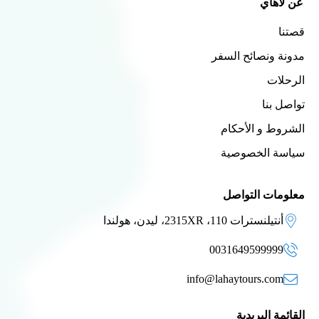
عن لاهاي
قصتنا
مدونة ونصائح السفر
الرحلات
تواصل بنا
الشروط و الأحكام
سياسة الخصوصية
معلومات التواصل
أنتيلنسترات 110، 2315XR، ليدن، هولندا
0031649599999
info@lahaytours.com
القائمة البريدية