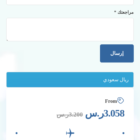
مراجعتك
*
From
3.058
ر.س
3.200
ر.س