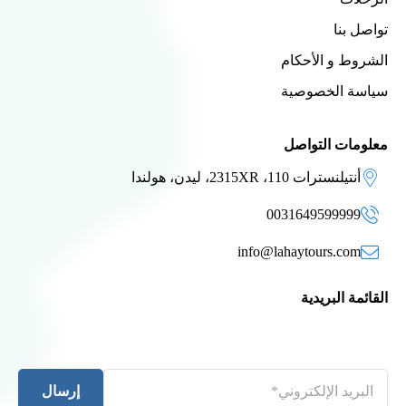
تواصل بنا
الشروط و الأحكام
سياسة الخصوصية
معلومات التواصل
أنتيلنسترات 110، 2315XR، ليدن، هولندا
0031649599999
info@lahaytours.com
القائمة البريدية
إرسال