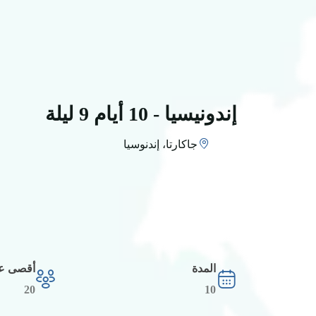
إندونيسيا - 10 أيام 9 ليلة
جاكارتا، إندنوسيا
المدة
أقصى عد
20
10