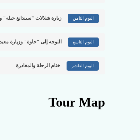
زيارة شلالات "سيندانغ جيله" 
اليوم الثامن
التوجه إلى "جاوة" وزيارة معبد
اليوم التاسع
ختام الرحلة والمغادرة
اليوم العاشر
Tour Map