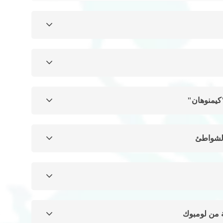
"كيمنوهان"
الشواطئ
 من لومبوك