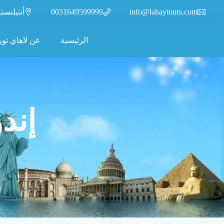
info@lahaytours.com
0031649599999
أنتيلنسترات 110، 2315XR
الرئيسية
عن لاهاي تور
إندونيس