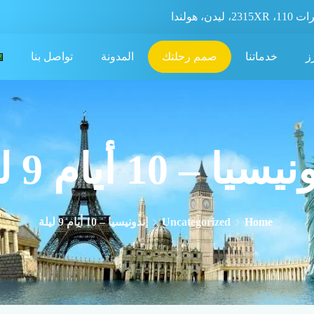
، ليدن، هولندا
ز
خدماتنا
صمم رحلتك
المدونة
تواصل بنا
يا – 10 أيام 9 ليلة
Home
Uncategorized
إندونيسيا – 10 أيام 9 ليلة