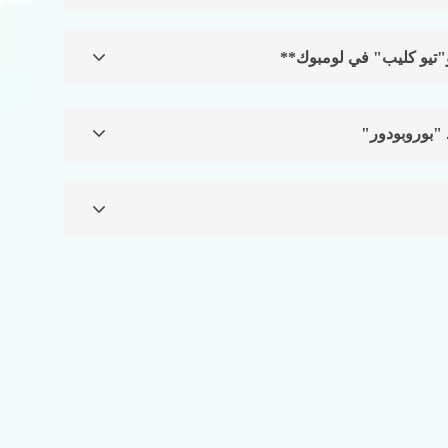
و"تيو كليب" في لومبوك**
 "بوروبودور"