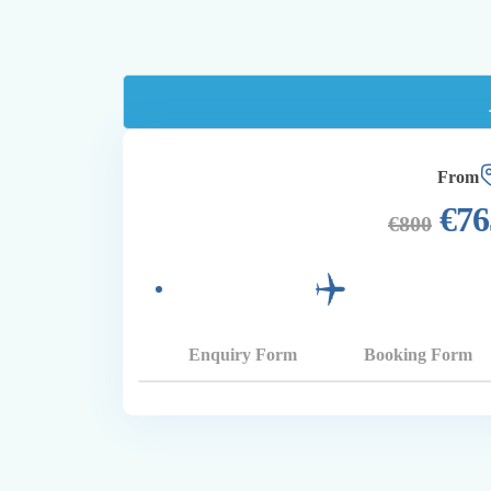
From
€
76
€
800
Enquiry Form
Booking Form