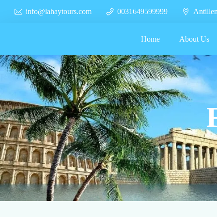
info@lahaytours.com
0031649599999
Antille
Home
About Us