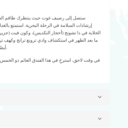
ستصل إلى رصيف غوت حيث ينتظرك طاقم العمل
إرشادات السلامة في الرحلة البحرية. استمتع بالغداء
الخلابة في دا تشونج (أحجار التكديس)، وكون فيت (جزيرة
ما بعد الظهر في استكشاف وادي ترونغ ترانج وكهف تر
أيضًا وقت لزيارة ترا باو للسباحة والتجديف بالكاياك.
في وقت لاحق، استرخِ في هذا الفندق العائم ذو الخمس 