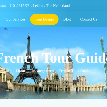
nstraat 110 ,2315XR , Leiden , The Netherlands
Our Services
Tour Design
Blog
Contact Us
French Tour Guid
Home
Uncategorized
French Tour Guide