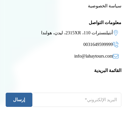
سياسة الخصوصية
معلومات التواصل
أنتيلنسترات 110، 2315XR، ليدن، هولندا
0031649599999
info@lahaytours.com
القائمة البريدية
إرسال