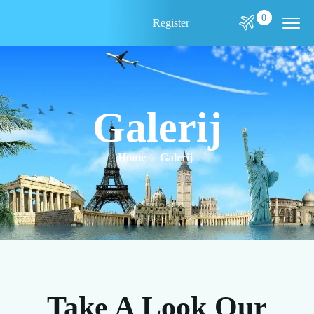
0
Register
Galerij
Home
Galerij
Take A Look Our