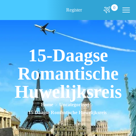
0
Register
15-Daagse
Romantische
Huwelijksreis
Home
Uncategorized
15-Daagse Romantische Huwelijksreis