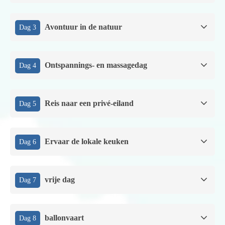
Avontuur in de natuur
Dag 3
Ontspannings- en massagedag
Dag 4
Reis naar een privé-eiland
Dag 5
Ervaar de lokale keuken
Dag 6
vrije dag
Dag 7
ballonvaart
Dag 8