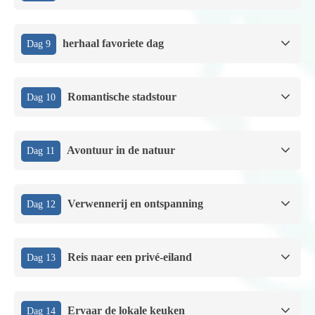
herhaal favoriete dag
Dag 9
Romantische stadstour
Dag 10
Avontuur in de natuur
Dag 11
Verwennerij en ontspanning
Dag 12
Reis naar een privé-eiland
Dag 13
Ervaar de lokale keuken
Dag 14