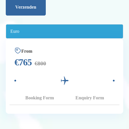
From
€
765
€
800
Booking Form
Enquiry Form