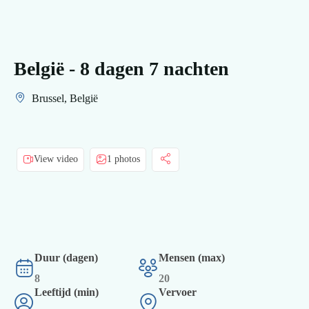
België - 8 dagen 7 nachten
Brussel, België
View video
1 photos
Duur (dagen)
Mensen (max)
8
20
Leeftijd (min)
Vervoer