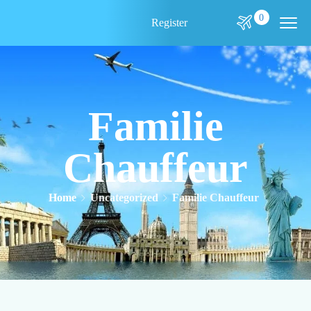
0
Register
Familie
Chauffeur
Home
Uncategorized
Familie Chauffeur