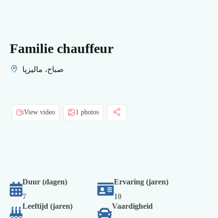
Familie chauffeur
صباح، ماليزيا
View video
1 photos
Duur (dagen)
Ervaring (jaren)
7
10
Leeftijd (jaren)
Vaardigheid