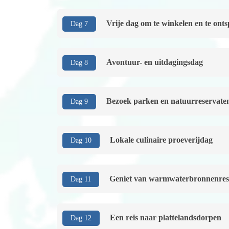
Vrije dag om te winkelen en te ont
Dag 7
Avontuur- en uitdagingsdag
Dag 8
Bezoek parken en natuurreservate
Dag 9
Lokale culinaire proeverijdag
Dag 10
Geniet van warmwaterbronnenres
Dag 11
Een reis naar plattelandsdorpen
Dag 12