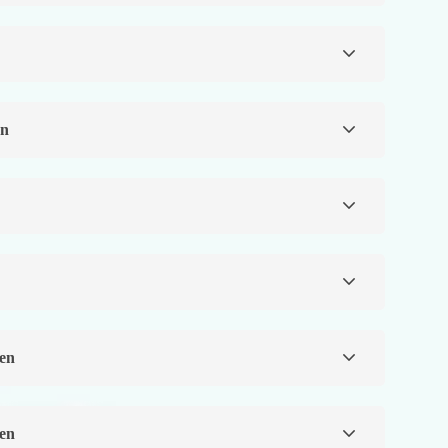
en
ren
ren