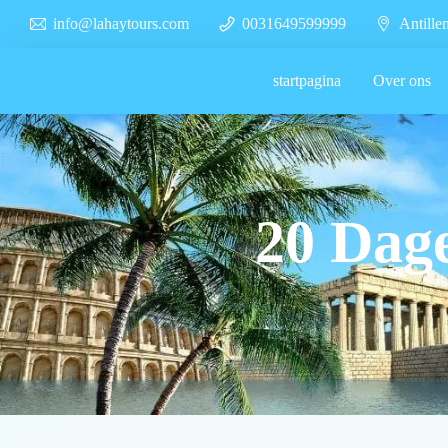
info@lahaytours.com
0031649599999
Antille
startpagina
Over ons
20 Dag