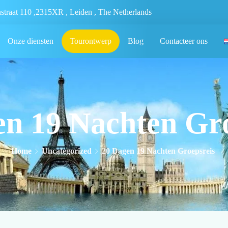
nstraat 110 ,2315XR , Leiden , The Netherlands
Onze diensten
Tourontwerp
Blog
Contacteer ons
en 19 Nachten Gro
Home
Uncategorized
20 Dagen 19 Nachten Groepsreis