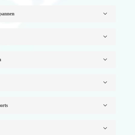
spannen
n
orts