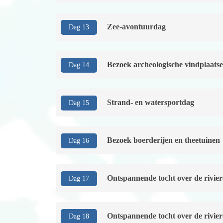
Zee-avontuurdag
Dag 13
Bezoek archeologische vindplaats
Dag 14
Strand- en watersportdag
Dag 15
Bezoek boerderijen en theetuinen
Dag 16
Ontspannende tocht over de rivie
Dag 17
Ontspannende tocht over de rivie
Dag 18