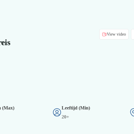
View video
eis
 (Max)
Leeftijd (Min)
20+